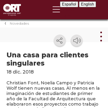
Español
English
Español
English
Novedades
Nov
Una casa para clientes
singulares
Nove
instit
18 dic. 2018
Próxi
event
Christian Font, Noelia Campo y Patricia
Wolf tienen nuevas casas. Al menos en la
Event
imaginación de estudiantes de primer
anter
año de la Facultad de Arquitectura que
elaboraron esos proyectos como trabajo
Testi