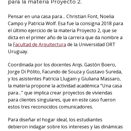
para la materia Proyecto 2.
La
Pensar en una casa para… Christian Font, Noelia
unive
Campo y Patricia Wolf. Esa fue la consigna 2018 para
en
los
el último ejercicio de la materia Proyecto 2, que se
medio
dicta en el primer año de la carrera que da nombre a
la
Facultad de Arquitectura
de la Universidad ORT
Sobre
Uruguay.
Blog
Coordinada por los docentes Arqs. Gastón Boero,
instit
Jorge Di Pólito, Facundo de Souza y Gustavo Sureda,
y los asistentes Patricia Llugain y Giuliana Massaro,
la materia propone la actividad académica “Una casa
para…” que implica crear proyectos de viviendas
para clientes singulares, que en este caso fueron
estos tres reconocidos comunicadores.
Para diseñar el hogar ideal, los estudiantes
debieron indagar sobre los intereses y las dinámicas