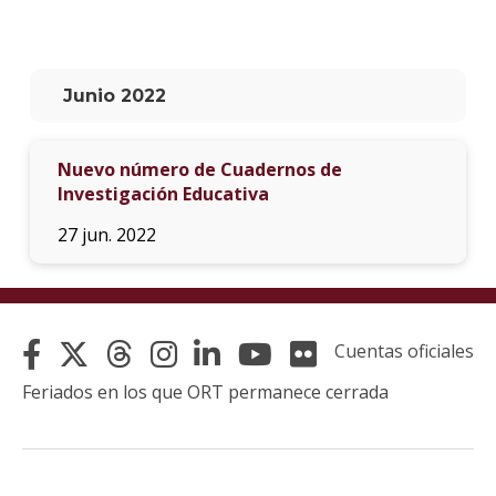
La
unive
en
Junio 2022
los
medio
Nuevo número de Cuadernos de
Sobre
Investigación Educativa
Blog
27 jun. 2022
instit
Cuentas oficiales
Feriados en los que ORT permanece cerrada