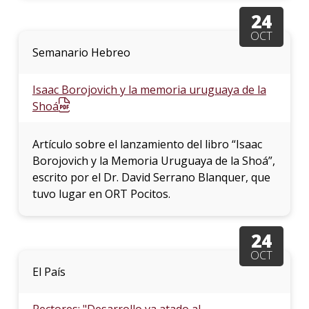
24
OCT
Semanario Hebreo
Isaac Borojovich y la memoria uruguaya de la
Shoá
Artículo sobre el lanzamiento del libro “Isaac
Borojovich y la Memoria Uruguaya de la Shoá”,
escrito por el Dr. David Serrano Blanquer, que
tuvo lugar en ORT Pocitos.
24
OCT
El País
Rectores: "Desarrollo va atado al