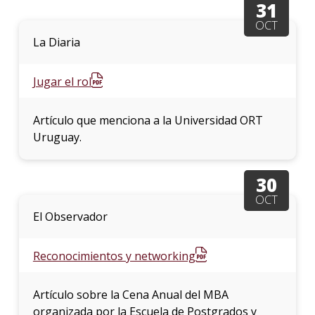
31
OCT
La
La Diaria
unive
en
los
Jugar el rol
medio
Sobre
Artículo que menciona a la Universidad ORT
Uruguay.
Blog
instit
30
OCT
El Observador
Reconocimientos y networking
Artículo sobre la Cena Anual del MBA
organizada por la Escuela de Postgrados y