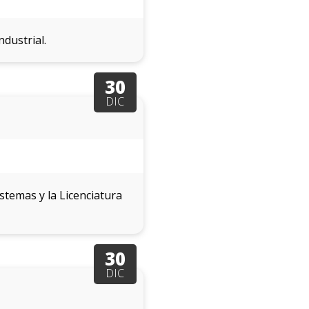
ndustrial.
30
DIC
stemas y la Licenciatura
30
DIC