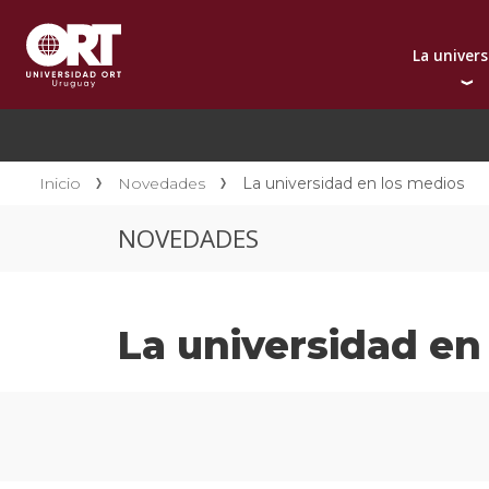
La univer
Presentación instit
A
Por qué elegir ORT
A
Reconocimientos in
C
Inicio
Novedades
La universidad en los medios
Autoridades
D
NOVEDADES
Rectorado
I
Área Internacional
I
Sostenibilidad
I
La universidad en
Contacto