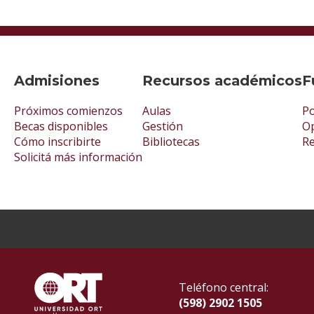
Admisiones
Recursos académicos
F
Próximos comienzos
Aulas
Po
Becas disponibles
Gestión
Op
Cómo inscribirte
Bibliotecas
R
Solicitá más información
Teléfono central:
(598) 2902 1505