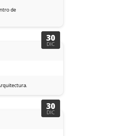
ntro de
30
DIC
Arquitectura.
30
DIC