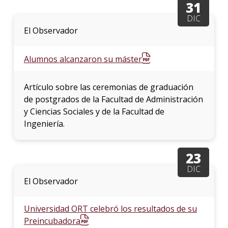
31
DIC
La
El Observador
unive
en
los
Alumnos alcanzaron su máster
medio
Sobre
Artículo sobre las ceremonias de graduación
de postgrados de la Facultad de Administración
Blog
y Ciencias Sociales y de la Facultad de
instit
Ingeniería.
23
DIC
El Observador
Universidad ORT celebró los resultados de su
Preincubadora