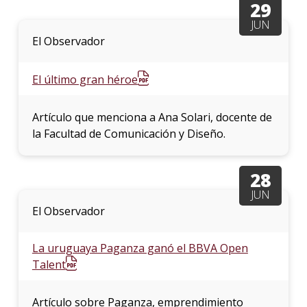
29
JUN
La
El Observador
unive
en
los
El último gran héroe
medio
Sobre
Artículo que menciona a Ana Solari, docente de
la Facultad de Comunicación y Diseño.
Blog
instit
28
JUN
El Observador
La uruguaya Paganza ganó el BBVA Open
Talent
Artículo sobre Paganza, emprendimiento