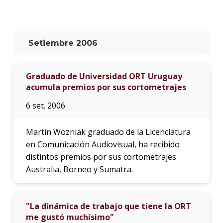
La
unive
en
Setiembre 2006
los
medio
Graduado de Universidad ORT Uruguay
Sobre
acumula premios por sus cortometrajes
Blog
6 set. 2006
instit
Martín Wozniak graduado de la Licenciatura
en Comunicación Audiovisual, ha recibido
distintos premios por sus cortometrajes
Australia, Borneo y Sumatra.
"La dinámica de trabajo que tiene la ORT
me gustó muchísimo"