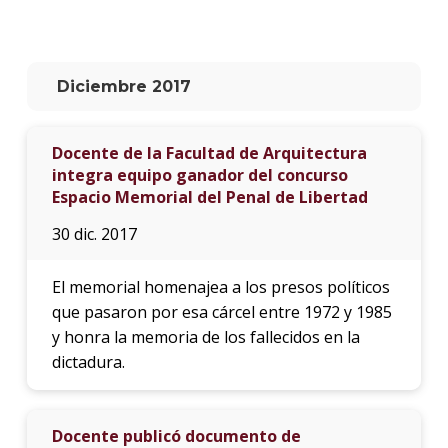
La
unive
en
Diciembre 2017
los
medio
Docente de la Facultad de Arquitectura
Sobre
integra equipo ganador del concurso
Espacio Memorial del Penal de Libertad
Blog
instit
30 dic. 2017
El memorial homenajea a los presos políticos
que pasaron por esa cárcel entre 1972 y 1985
y honra la memoria de los fallecidos en la
dictadura.
Docente publicó documento de