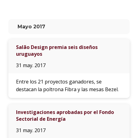
La
unive
en
Mayo 2017
los
medio
Salão Design premia seis diseños
Sobre
uruguayos
Blog
31 may. 2017
instit
Entre los 21 proyectos ganadores, se
destacan la poltrona Fibra y las mesas Bezel.
Investigaciones aprobadas por el Fondo
Sectorial de Energía
31 may. 2017