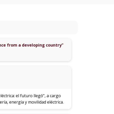
eventos
Eventos
anteriores
Testimonios
dence from a developing country"
La
universidad
en
los
medios
Sobresalientes
éctrica: el futuro llegó", a cargo
Blog
ría, energía y movilidad eléctrica.
institucional