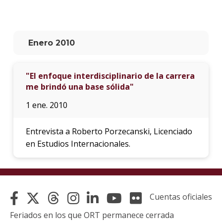
La
unive
en
Enero 2010
los
medio
"El enfoque interdisciplinario de la carrera
Sobre
me brindó una base sólida"
Blog
1 ene. 2010
instit
Entrevista a Roberto Porzecanski, Licenciado
en Estudios Internacionales.
Cuentas oficiales
Feriados en los que ORT permanece cerrada