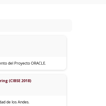
eventos
Eventos
anteriores
Testimonios
La
universidad
en
los
ento del Proyecto ORACLE.
medios
Sobresalientes
ing (CIBSE 2018)
Blog
institucional
dad de los Andes.