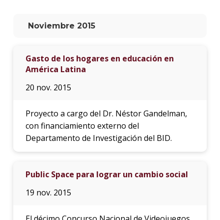
La
Noviembre 2015
unive
en
los
Gasto de los hogares en educación en
medio
América Latina
Sobre
20 nov. 2015
Blog
instit
Proyecto a cargo del Dr. Néstor Gandelman,
con financiamiento externo del
Departamento de Investigación del BID.
Public Space para lograr un cambio social
19 nov. 2015
El décimo Concurso Nacional de Videojuegos