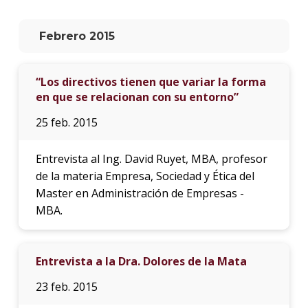
La
Febrero 2015
unive
en
los
“Los directivos tienen que variar la forma
medio
en que se relacionan con su entorno”
Sobre
25 feb. 2015
Blog
instit
Entrevista al Ing. David Ruyet, MBA, profesor
de la materia Empresa, Sociedad y Ética del
Master en Administración de Empresas -
MBA.
Entrevista a la Dra. Dolores de la Mata
23 feb. 2015