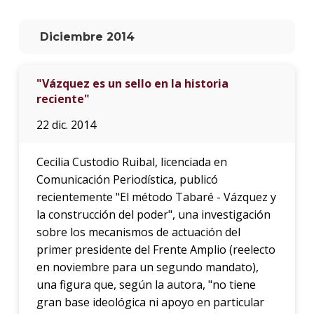
La
Diciembre 2014
unive
en
los
"Vázquez es un sello en la historia
medio
reciente"
Sobre
22 dic. 2014
Blog
instit
Cecilia Custodio Ruibal, licenciada en
Comunicación Periodística, publicó
recientemente "El método Tabaré - Vázquez y
la construcción del poder", una investigación
sobre los mecanismos de actuación del
primer presidente del Frente Amplio (reelecto
en noviembre para un segundo mandato),
una figura que, según la autora, "no tiene
gran base ideológica ni apoyo en particular