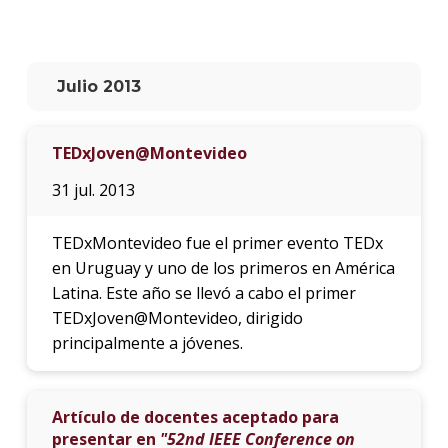
La
unive
en
Julio 2013
los
medio
TEDxJoven@Montevideo
Sobre
31 jul. 2013
Blog
instit
TEDxMontevideo fue el primer evento TEDx
en Uruguay y uno de los primeros en América
Latina. Este año se llevó a cabo el primer
TEDxJoven@Montevideo, dirigido
principalmente a jóvenes.
Artículo de docentes aceptado para
presentar en
"52nd IEEE Conference on