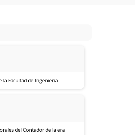
eventos
Eventos
anteriores
Testimonios
La
universidad
en
los
 la Facultad de Ingeniería.
medios
Sobresalientes
Blog
institucional
rales del Contador de la era