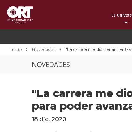
La univer
Presentación instit
A
Por qué elegir ORT
A
Reconocimientos in
C
Inicio
Novedades
"La carrera me dio herramientas 
Autoridades
D
NOVEDADES
Rectorado
I
Área Internacional
I
Sostenibilidad
I
"La carrera me di
Contacto
para poder avanz
18 dic. 2020