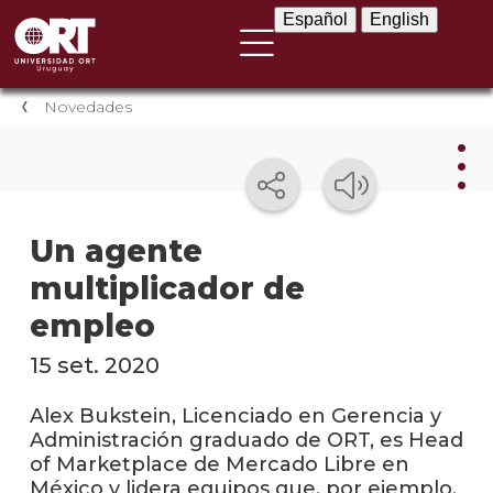
Español
English
Español
English
Novedades
Nov
Un agente
multiplicador de
Nove
instit
empleo
Próxi
15 set. 2020
event
Alex Bukstein, Licenciado en Gerencia y
Event
Administración graduado de ORT, es Head
anter
of Marketplace de Mercado Libre en
México y lidera equipos que, por ejemplo,
Testi