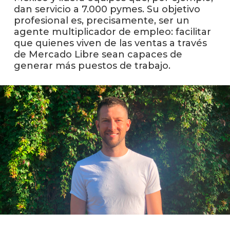
dan servicio a 7.000 pymes. Su objetivo
profesional es, precisamente, ser un
La
agente multiplicador de empleo: facilitar
unive
que quienes viven de las ventas a través
en
los
de Mercado Libre sean capaces de
medio
generar más puestos de trabajo.
Sobre
Blog
instit