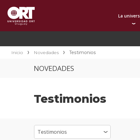
La univer
Presentación instit
A
Por qué elegir ORT
A
Reconocimientos in
C
Inicio
Novedades
Testimonios
Autoridades
D
NOVEDADES
Rectorado
I
Área Internacional
I
Sostenibilidad
I
Testimonios
Contacto