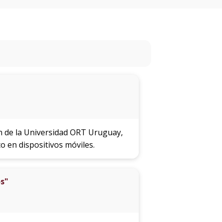
eventos
Eventos
anteriores
Testimonios
La
universidad
en
los
ón de la Universidad ORT Uruguay,
medios
 en dispositivos móviles.
Sobresalientes
os"
Blog
institucional