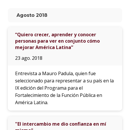
La
Agosto 2018
unive
en
los
“Quiero crecer, aprender y conocer
medio
personas para ver en conjunto cómo
mejorar América Latina”
Sobre
23 ago. 2018
Blog
instit
Entrevista a Mauro Padula, quien fue
seleccionado para representar a su país en la
IX edición del Programa para el
Fortalecimiento de la Función Pública en
América Latina.
"El intercambio me dio confianza en mí