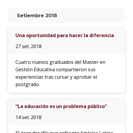
La
Setiembre 2018
unive
en
los
Una oportunidad para hacer la diferencia
medio
27 set. 2018
Sobre
Cuatro nuevos graduados del Master en
Blog
instit
Gestión Educativa compartieron sus
experiencias tras cursar y aprobar el
postgrado.
“La educación es un problema público”
14 set. 2018
El gran desafío que enfrenta América Latina,