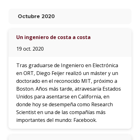
La
Octubre 2020
unive
en
los
Un ingeniero de costa a costa
medio
19 oct. 2020
Sobre
Tras graduarse de Ingeniero en Electrónica
Blog
instit
en ORT, Diego Feijer realizó un máster y un
doctorado en el reconocido MIT, próximo a
Boston. Años más tarde, atravesaría Estados
Unidos para asentarse en California, en
donde hoy se desempeña como Research
Scientist en una de las compañías más
importantes del mundo: Facebook.