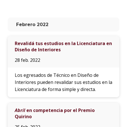
La
unive
en
Febrero 2022
los
medio
Revalidá tus estudios en la Licenciatura en
Sobre
Diseño de Interiores
Blog
28 feb. 2022
instit
Los egresados de Técnico en Diseño de
Interiores pueden revalidar sus estudios en la
Licenciatura de forma simple y directa.
Abril
en competencia por el Premio
Quirino
25 feb. 2022