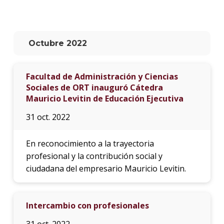
La
unive
en
Octubre 2022
los
medio
Facultad de Administración y Ciencias
Sobre
Sociales de ORT inauguró Cátedra
Mauricio Levitin de Educación Ejecutiva
Blog
instit
31 oct. 2022
En reconocimiento a la trayectoria
profesional y la contribución social y
ciudadana del empresario Mauricio Levitin.
Intercambio con profesionales
31 oct. 2022