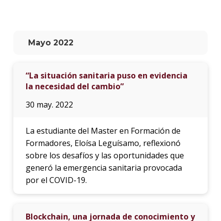
La
unive
en
Mayo 2022
los
medio
“La situación sanitaria puso en evidencia
Sobre
la necesidad del cambio”
Blog
30 may. 2022
instit
La estudiante del Master en Formación de
Formadores, Eloísa Leguísamo, reflexionó
sobre los desafíos y las oportunidades que
generó la emergencia sanitaria provocada
por el COVID-19.
Blockchain, una jornada de conocimiento y