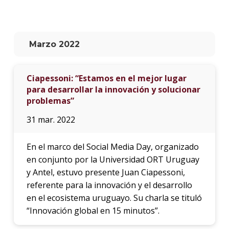
La
unive
en
Marzo 2022
los
medio
Ciapessoni: “Estamos en el mejor lugar
Sobre
para desarrollar la innovación y solucionar
problemas”
Blog
instit
31 mar. 2022
En el marco del Social Media Day, organizado
en conjunto por la Universidad ORT Uruguay
y Antel, estuvo presente Juan Ciapessoni,
referente para la innovación y el desarrollo
en el ecosistema uruguayo. Su charla se tituló
“Innovación global en 15 minutos”.