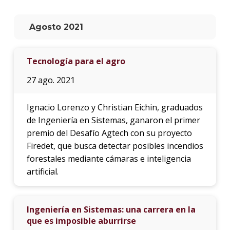
La
Agosto 2021
unive
en
los
Tecnología para el agro
medio
27 ago. 2021
Sobre
Ignacio Lorenzo y Christian Eichin, graduados
Blog
instit
de Ingeniería en Sistemas, ganaron el primer
premio del Desafío Agtech con su proyecto
Firedet, que busca detectar posibles incendios
forestales mediante cámaras e inteligencia
artificial.
Ingeniería en Sistemas: una carrera en la
que es imposible aburrirse