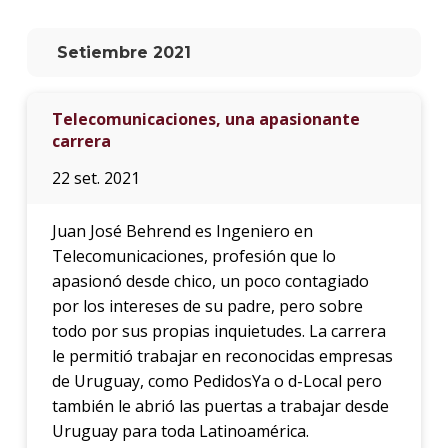
La
Setiembre 2021
unive
en
los
Telecomunicaciones, una apasionante
medio
carrera
Sobre
22 set. 2021
Blog
instit
Juan José Behrend es Ingeniero en
Telecomunicaciones, profesión que lo
apasionó desde chico, un poco contagiado
por los intereses de su padre, pero sobre
todo por sus propias inquietudes. La carrera
le permitió trabajar en reconocidas empresas
de Uruguay, como PedidosYa o d-Local pero
también le abrió las puertas a trabajar desde
Uruguay para toda Latinoamérica.