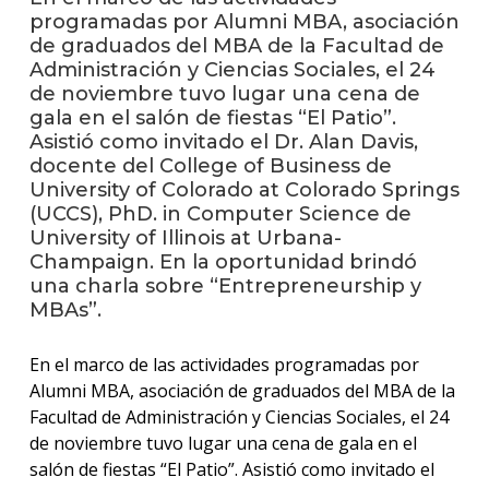
programadas por Alumni MBA, asociación
de graduados del MBA de la Facultad de
La
Administración y Ciencias Sociales, el 24
unive
en
de noviembre tuvo lugar una cena de
los
gala en el salón de fiestas “El Patio”.
medio
Asistió como invitado el Dr. Alan Davis,
docente del College of Business de
Sobre
University of Colorado at Colorado Springs
(UCCS), PhD. in Computer Science de
Blog
University of Illinois at Urbana-
instit
Champaign. En la oportunidad brindó
una charla sobre “Entrepreneurship y
MBAs”.
En el marco de las actividades programadas por
Alumni MBA, asociación de graduados del MBA de la
Facultad de Administración y Ciencias Sociales, el 24
de noviembre tuvo lugar una cena de gala en el
salón de fiestas “El Patio”. Asistió como invitado el