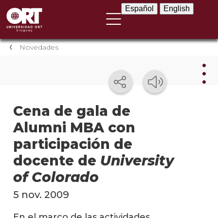
Español
English
Español
English
Novedades
Nov
Cena de gala de
Alumni MBA con
Nove
instit
participación de
Próxi
docente de
University
event
of Colorado
Event
5 nov. 2009
anter
En el marco de las actividades
Testi