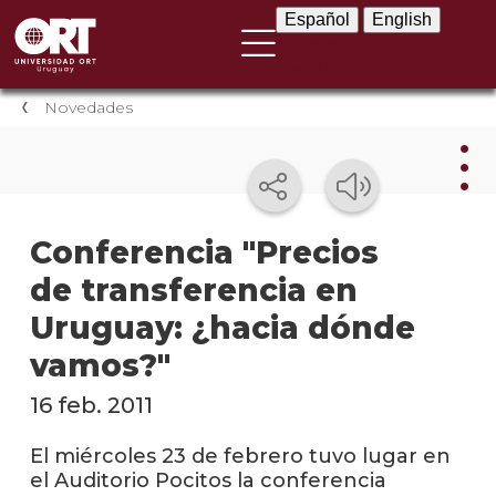
Español
English
Español
English
Novedades
Nov
Conferencia "Precios
de transferencia en
Nove
instit
Uruguay: ¿hacia dónde
Próxi
vamos?"
event
16 feb. 2011
Event
anter
El miércoles 23 de febrero tuvo lugar en
el Auditorio Pocitos la conferencia
Testi