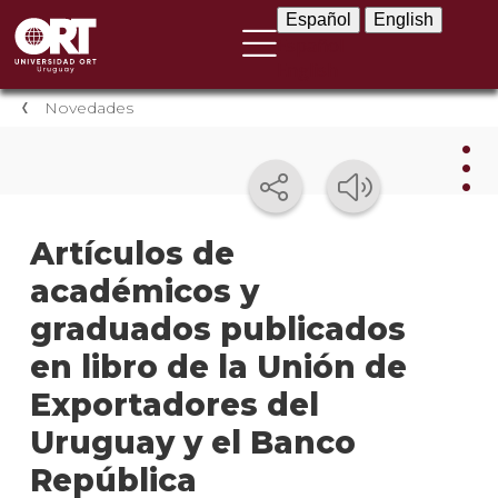
Español
English
Español
English
Novedades
Nov
Artículos de
académicos y
Nove
instit
graduados publicados
Próxi
en libro de la Unión de
event
Exportadores del
Event
Uruguay y el Banco
anter
República
Testi