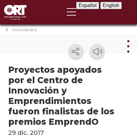
Español
English
Español
English
Novedades
Nov
Proyectos apoyados
por el Centro de
Nove
instit
Innovación y
Próxi
Emprendimientos
event
fueron finalistas de los
Event
premios EmprendO
anter
29 dic. 2017
Testi