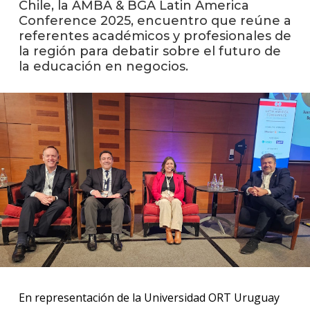
Chile, la AMBA & BGA Latin America
Conference 2025, encuentro que reúne a
La
referentes académicos y profesionales de
unive
la región para debatir sobre el futuro de
en
la educación en negocios.
los
medio
Sobre
Blog
instit
En representación de la Universidad ORT Uruguay