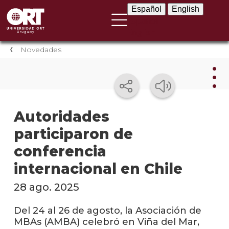
Español
English
Español
English
Novedades
Nov
Autoridades
participaron de
Nove
instit
conferencia
Próxi
internacional en Chile
event
28 ago. 2025
Event
anter
Del 24 al 26 de agosto, la Asociación de
MBAs (AMBA) celebró en Viña del Mar,
Testi