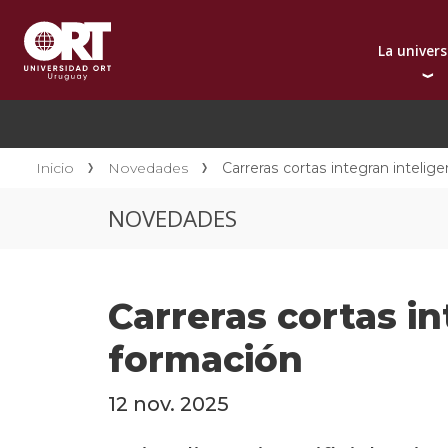
La univer
Presentación instit
A
Por qué elegir ORT
A
Reconocimientos in
C
Inicio
Novedades
Carreras cortas integran inteligen
Autoridades
D
NOVEDADES
Rectorado
I
Área Internacional
I
Sostenibilidad
I
Carreras cortas in
Contacto
formación
12 nov. 2025