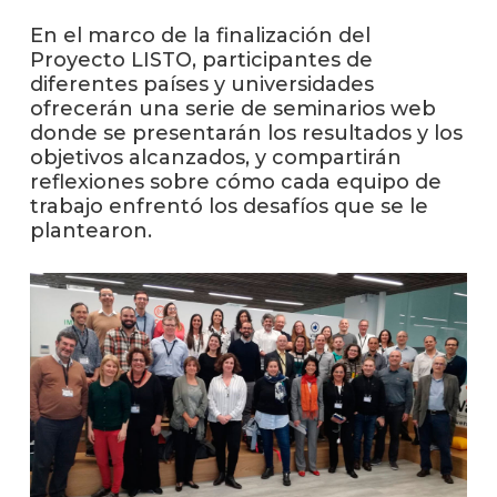
En el marco de la finalización del
La
Proyecto LISTO, participantes de
unive
diferentes países y universidades
en
ofrecerán una serie de seminarios web
los
donde se presentarán los resultados y los
medio
objetivos alcanzados, y compartirán
reflexiones sobre cómo cada equipo de
Sobre
trabajo enfrentó los desafíos que se le
plantearon.
Blog
instit