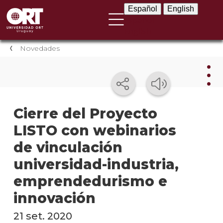
Español
English
Español
English
Novedades
Nov
Cierre del Proyecto
LISTO con webinarios
Nove
instit
de vinculación
Próxi
universidad-industria,
event
emprendedurismo e
Event
innovación
anter
21 set. 2020
Testi