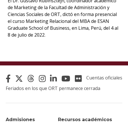
El Dr. Gustavo Rubinsztejn, coordinador académico
de Marketing de la Facultad de Administración y
La
Ciencias Sociales de ORT, dictó en forma presencial
unive
el curso Marketing Relacional del MBA de ESAN
en
Graduate School of Business, en Lima, Perú, del 4 al
los
8 de julio de 2022.
medio
Sobre
Blog
instit
Cuentas oficiales
Feriados en los que ORT permanece cerrada
Admisiones
Recursos académicos