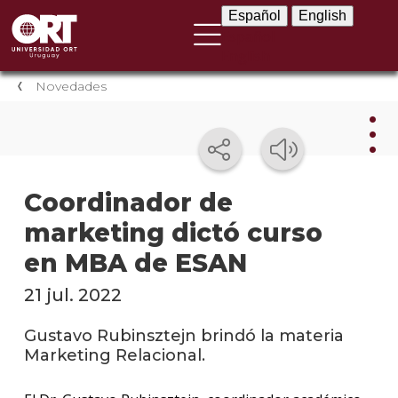
Español
English
Español
English
Novedades
Nov
Coordinador de
marketing dictó curso
Nove
instit
en MBA de ESAN
Próxi
21 jul. 2022
event
Gustavo Rubinsztejn brindó la materia
Event
Marketing Relacional.
anter
Testi