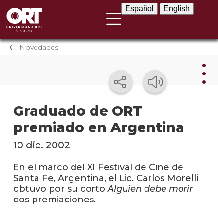
Español
English
Español
English
Novedades
Nov
Graduado de ORT
premiado en Argentina
Nove
instit
10 dic. 2002
Próxi
event
En el marco del XI Festival de Cine de
Santa Fe, Argentina, el Lic. Carlos Morelli
Event
obtuvo por su corto
Alguien debe morir
anter
dos premiaciones.
Testi