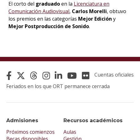
El corto del
graduado
en la
Licenciatura en
Comunicación Audiovisual
,
Carlos Morelli
, obtuvo
La
los premios en las categorías
Mejor Edición
y
unive
Mejor Postproducción de Sonido
.
en
los
medio
Sobre
Blog
instit
Cuentas oficiales
Feriados en los que ORT permanece cerrada
Admisiones
Recursos académicos
Próximos comienzos
Aulas
Becas disponibles
Gestión