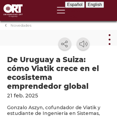
Español
English
Español
English
Novedades
Nov
De Uruguay a Suiza:
cómo Viatik crece en el
Nove
instit
ecosistema
Próxi
emprendedor global
event
21 feb. 2025
Event
anter
Gonzalo Aszyn, cofundador de Viatik y
estudiante de Ingeniería en Sistemas,
Testi