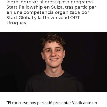
logró ingresar al prestigioso programa
Start Fellowship en Suiza, tras participar
La
en una competencia organizada por
unive
Start Global y la Universidad ORT
en
Uruguay.
los
medio
Sobre
Blog
instit
"El concurso nos permitió presentar Viatik ante un