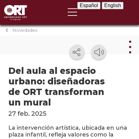
Español
English
Español
English
Novedades
Nov
Del aula al espacio
urbano: diseñadoras
Nove
instit
de ORT transforman
Próxi
un mural
event
27 feb. 2025
Event
anter
La intervención artística, ubicada en una
plaza infantil, refleja valores como la
Testi