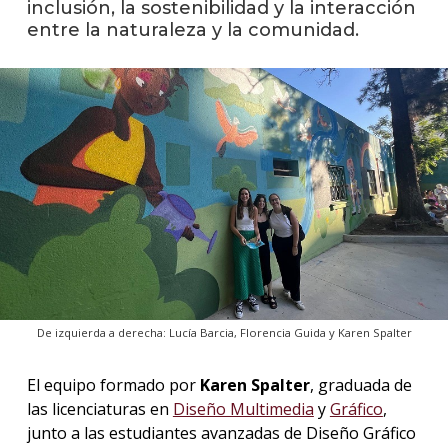
inclusión, la sostenibilidad y la interacción
entre la naturaleza y la comunidad.
La
unive
en
los
medio
Sobre
Blog
instit
De izquierda a derecha: Lucía Barcia, Florencia Guida y Karen Spalter
El equipo formado por
Karen Spalter
, graduada de
las licenciaturas en
Diseño Multimedia
y
Gráfico
,
junto a las estudiantes avanzadas de Diseño Gráfico