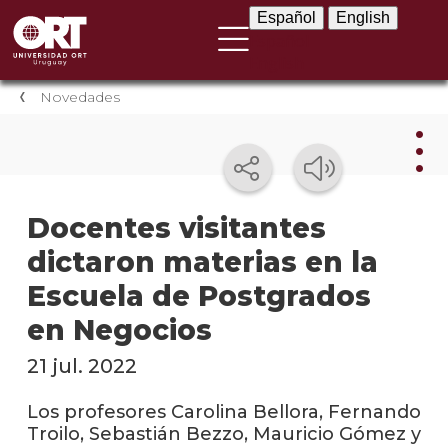
Español
English
Español
English
Novedades
Nov
Docentes visitantes
dictaron materias en la
Nove
instit
Escuela de Postgrados
Próxi
en Negocios
event
21 jul. 2022
Event
anter
Los profesores Carolina Bellora, Fernando
Troilo, Sebastián Bezzo, Mauricio Gómez y
Testi