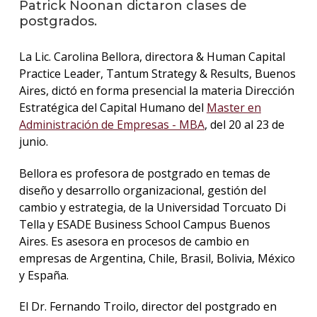
Patrick Noonan dictaron clases de
postgrados.
La
unive
La Lic. Carolina Bellora, directora & Human Capital
en
los
Practice Leader, Tantum Strategy & Results, Buenos
medio
Aires, dictó en forma presencial la materia Dirección
Estratégica del Capital Humano del
Master en
Sobre
Administración de Empresas - MBA
, del 20 al 23 de
junio.
Blog
instit
Bellora es profesora de postgrado en temas de
diseño y desarrollo organizacional, gestión del
cambio y estrategia, de la Universidad Torcuato Di
Tella y ESADE Business School Campus Buenos
Aires. Es asesora en procesos de cambio en
empresas de Argentina, Chile, Brasil, Bolivia, México
y España.
El Dr. Fernando Troilo, director del postgrado en