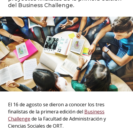
del Business Challenge.
La
unive
en
los
medio
Sobre
Blog
instit
El 16 de agosto se dieron a conocer los tres
finalistas de la primera edición del
Business
Challenge
de la Facultad de Administración y
Ciencias Sociales de ORT.