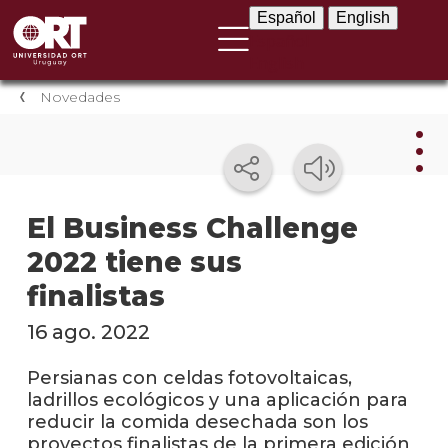
Español
English
Español
English
Novedades
Nov
El Business Challenge
2022 tiene sus
Nove
instit
finalistas
Próxi
16 ago. 2022
event
Persianas con celdas fotovoltaicas,
Event
ladrillos ecológicos y una aplicación para
anter
reducir la comida desechada son los
proyectos finalistas de la primera edición
Testi