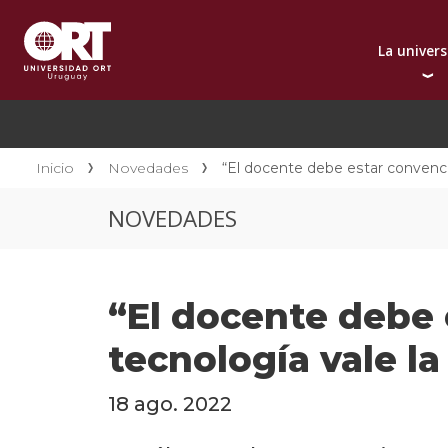
La univer
Presentación instit
A
Por qué elegir ORT
A
Reconocimientos in
C
Inicio
Novedades
“El docente debe estar convenci
Autoridades
D
NOVEDADES
Rectorado
I
Área Internacional
I
Sostenibilidad
I
“El docente debe 
Contacto
tecnología vale l
18 ago. 2022