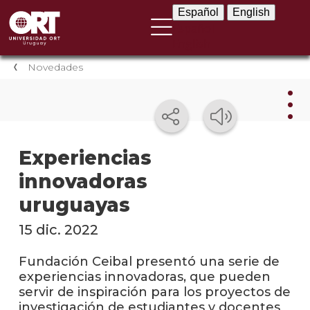
Español
English
Español
English
Novedades
Nov
Experiencias
innovadoras
Nove
instit
uruguayas
Próxi
15 dic. 2022
event
Fundación Ceibal presentó una serie de
Event
experiencias innovadoras, que pueden
anter
servir de inspiración para los proyectos de
investigación de estudiantes y docentes
Testi