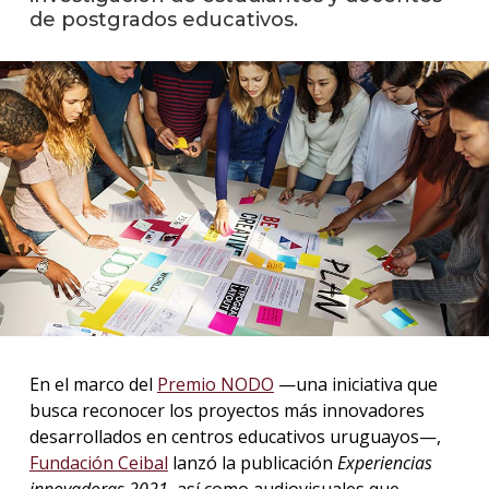
de postgrados educativos.
La
unive
en
los
medio
Sobre
Blog
instit
En el marco del
Premio NODO
—una iniciativa que
busca reconocer los proyectos más innovadores
desarrollados en centros educativos uruguayos—,
Fundación Ceibal
lanzó la publicación
Experiencias
innovadoras 2021
, así como audiovisuales que