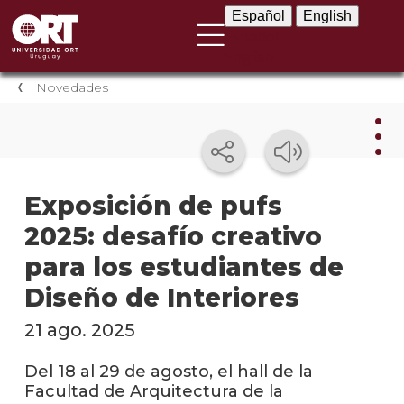
Español
English
Español
English
Novedades
Nov
Exposición de pufs
2025: desafío creativo
Nove
instit
para los estudiantes de
Próxi
Diseño de Interiores
event
21 ago. 2025
Event
anter
Del 18 al 29 de agosto, el hall de la
Facultad de Arquitectura de la
Testi