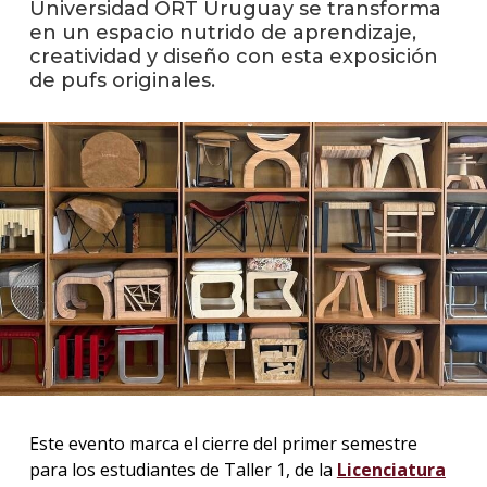
Universidad ORT Uruguay se transforma
en un espacio nutrido de aprendizaje,
La
creatividad y diseño con esta exposición
unive
de pufs originales.
en
los
medio
Sobre
Blog
instit
Este evento marca el cierre del primer semestre
para los estudiantes de Taller 1, de la
Licenciatura