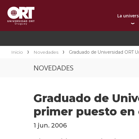
La univer
Presentación instit
A
Por qué elegir ORT
A
Reconocimientos in
C
Inicio
Novedades
Graduado de Universidad ORT U
Autoridades
D
NOVEDADES
Rectorado
I
Área Internacional
I
Sostenibilidad
I
Graduado de Univ
Contacto
primer puesto en
1 jun. 2006