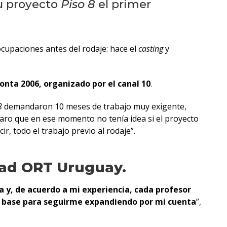
eventos
u proyecto
Piso 8
el primer
Eventos
anteriores
ocupaciones antes del rodaje: hace el
casting
y
Testimonios
onta 2006, organizado por el canal 10
.
La
8
demandaron 10 meses de trabajo muy exigente,
universidad
claro que en ese momento no tenía idea si el proyecto
en
r, todo el trabajo previo al rodaje”.
los
medios
dad ORT Uruguay.
Sobresalientes
a y, de acuerdo a mi experiencia, cada profesor
Blog
na base para seguirme expandiendo por mi cuenta
”,
institucional