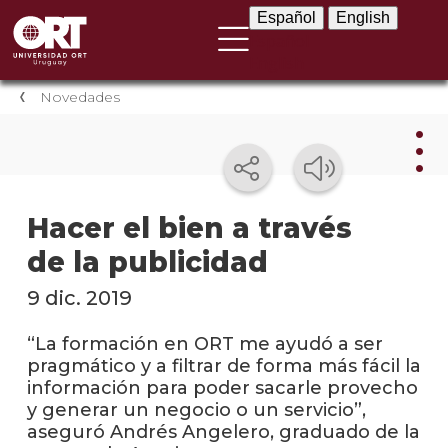
Español
English
Español
English
Novedades
Nov
Hacer el bien a través
de la publicidad
Nove
instit
9 dic. 2019
Próxi
event
“La formación en ORT me ayudó a ser
pragmático y a filtrar de forma más fácil la
Event
información para poder sacarle provecho
anter
y generar un negocio o un servicio”,
aseguró Andrés Angelero, graduado de la
Testi