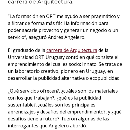
carrera de Arquitectura.
La
“La formación en ORT me ayudó a ser pragmático y
unive
a filtrar de forma más fácil la información para
en
los
poder sacarle provecho y generar un negocio o un
medio
servicio”, aseguró Andrés Angelero.
Sobre
El graduado de la
carrera de Arquitectura
de la
Universidad ORT Uruguay contó en qué consiste el
Blog
emprendimiento del cual es socio: Innato. Se trata de
instit
un laboratorio creativo, pionero en Uruguay, en
desarrollar la publicidad alternativa o ecopublicidad.
¿Qué servicios ofrecen?, ¿cuáles son los materiales
con los que trabajan?, ¿qué es la publicidad
sustentable?, ¿cuáles son los principales
aprendizajes y desafíos del emprendimiento?, y ¿qué
desafíos tiene a futuro?, fueron algunas de las
interrogantes que Angelero abordó.