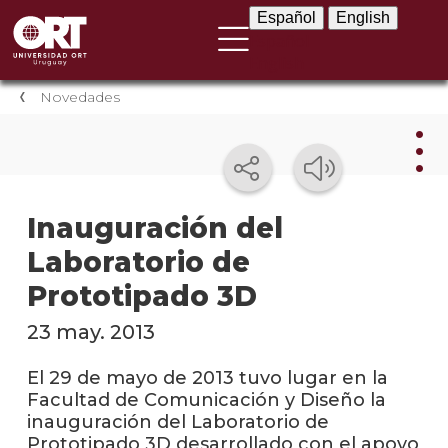
Español
English
Español
English
Novedades
Nov
Inauguración del
Laboratorio de
Nove
instit
Prototipado 3D
Próxi
23 may. 2013
event
El 29 de mayo de 2013 tuvo lugar en la
Event
Facultad de Comunicación y Diseño la
anter
inauguración del Laboratorio de
Prototipado 3D desarrollado con el apoyo
Testi