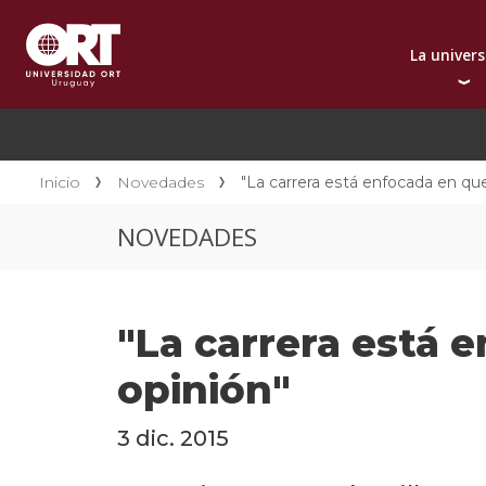
La univer
Presentación instit
A
Por qué elegir ORT
A
Reconocimientos in
C
Inicio
Novedades
"La carrera está enfocada en qu
Autoridades
D
NOVEDADES
Rectorado
I
Área Internacional
I
Sostenibilidad
I
"La carrera está 
Contacto
opinión"
3 dic. 2015