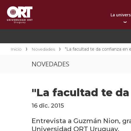
La univer
Presentación instit
A
Por qué elegir ORT
A
Reconocimientos in
C
Inicio
Novedades
"La facultad te da confianza en e
Autoridades
D
NOVEDADES
Rectorado
I
Área Internacional
I
Sostenibilidad
I
"La facultad te da
Contacto
16 dic. 2015
Entrevista a Guzmán Nion, gra
Universidad ORT Uruguay.